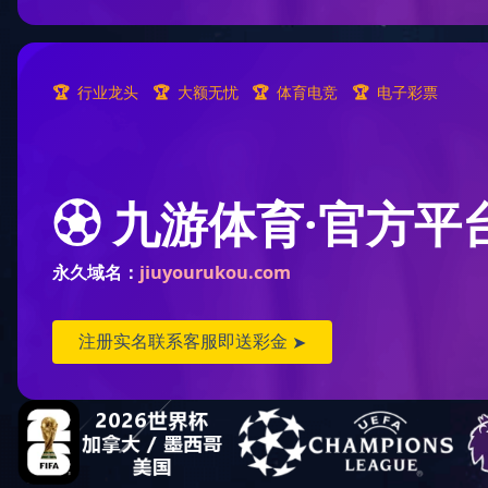
当前位置：
首页
>
技术文章
>
电液伺服万能试验机：一种力
电
电液伺服万能试验机
是一种采用电液伺服控制技术的力
验机具有更高的控制精度和更快的响应速度，能够模拟更加复
这种试验机的核心优势在于其强大的测试能力和灵活的应用
等。此外，伺服万能试验机还配备了先进的数据采集和处理系
在实际应用中，电液伺服万能试验机广泛应用于金属材料、