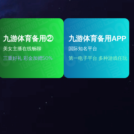
料的选用、加工工艺的优化以及产品质量的控制都具有重要意义。
电话
性，还集成了先进的自动化和智能化技术，使得测试过程更加便捷
范围。
微信扫一扫