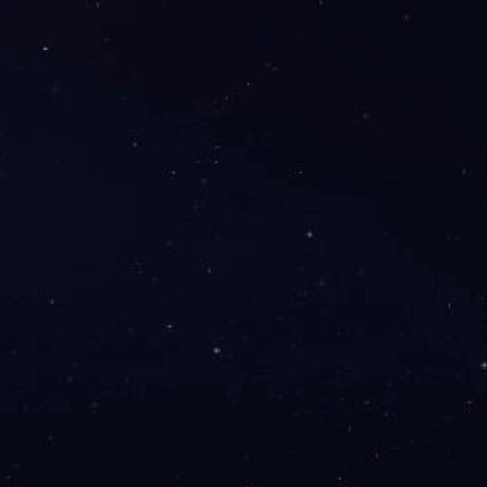
(集团)官方网站
sens@senstest.com
微信公众号
访问手机端